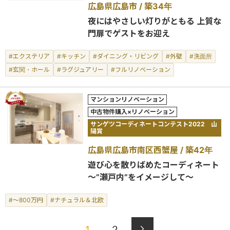
広島県広島市
築34年
夜にはやさしい灯りがともる 上質な
門扉でゲストをお迎え
#エクステリア
#キッチン
#ダイニング・リビング
#外壁
#洗面所
#玄関・ホール
#ラグジュアリー
#フルリノベーション
マンションリノベーション
中古物件購入×リノベーション
サンゲツコーディネートコンテスト2022 山
陽賞
広島県広島市南区西蟹屋
築42年
遊び心を散りばめたコーディネート
～”瀬戸内”をイメージして～
#～800万円
#ナチュラル＆北欧
1
2