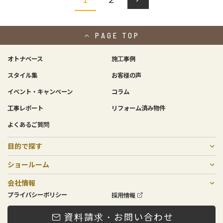
PAGE
TOP
オトナベース
施工事例
スタイル集
お客様の声
イベント・キャンペーン
コラム
工事レポート
リフォーム済み物件
よくあるご質問
目的で探す
戸建てリノベーション
二世帯リフォーム
リフォーム
中古物件購入×リノベーション
住宅売却
マンションリフォーム・リノベーション
増築リノベーション・リフォーム
非住宅リノベーション
費用について
ショールーム
SOGOリノベスタジオ
庚午店・北店
会社情報
会社概要
メンテナンスについて
スタッフ紹介
ローンプラン
プライバシーポリシー
採用情報
資料請求・お問い合わせ