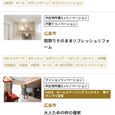
#玄関・ホール
#ヴィンテージ
#フルリノベーション
中古物件購入×リノベーション
戸建てリノベーション
広島市
間取りそのままリフレッシュリフォ
ーム
#エクステリア
#キッチン
#ダイニング・リビング
#トイレ
#外壁
#洗面所
#浴室
#玄関・ホール
#～800万円
#フルリノベーション
マンションリノベーション
中古物件購入×リノベーション
2024 ホームステージングコンテスト 準グ
ランプリ受賞
広島市
大人ための終の棲家