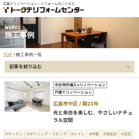
広島でリノベーション・リフォームのことなら
WORKS
施工事例
TOP
施工事例一覧
記事を絞り込む
中古物件購入×リノベーション
戸建てリノベーション
広島市中区
築23年
光と余白を楽しむ、やさしいナチュ
ラル空間
#キッチン
#ダイニング・リビング
#トイレ
#外壁
#洗面所
#浴室