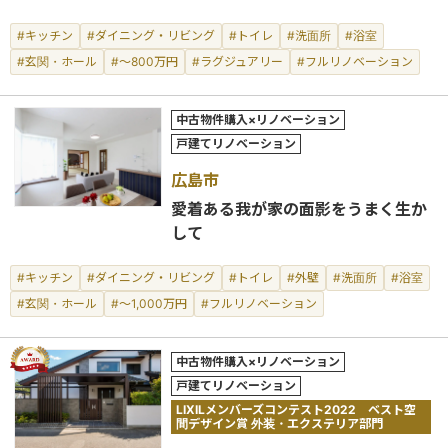
#キッチン
#ダイニング・リビング
#トイレ
#洗面所
#浴室
#玄関・ホール
#～800万円
#ラグジュアリー
#フルリノベーション
中古物件購入×リノベーション
戸建てリノベーション
広島市
愛着ある我が家の面影をうまく生か
して
#キッチン
#ダイニング・リビング
#トイレ
#外壁
#洗面所
#浴室
#玄関・ホール
#～1,000万円
#フルリノベーション
中古物件購入×リノベーション
戸建てリノベーション
LIXILメンバーズコンテスト2022 ベスト空
間デザイン賞 外装・エクステリア部門