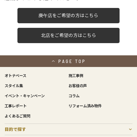
庚午店をご希望の方はこちら
北店をご希望の方はこちら
PAGE
TOP
オトナベース
施工事例
スタイル集
お客様の声
イベント・キャンペーン
コラム
工事レポート
リフォーム済み物件
よくあるご質問
目的で探す
戸建てリノベーション
二世帯リフォーム
リフォーム
中古物件購入×リノベーション
住宅売却
マンションリフォーム・リノベーション
増築リノベーション・リフォーム
非住宅リノベーション
費用について