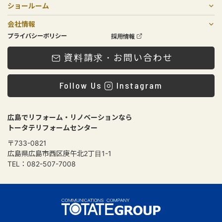
ショールーム
SOGOリノベスタジオ
庚午店・北店
会社情報
会社概要
メンテナンスについて
スタッフ紹介
ローンプラン
プライバシーポリシー
採用情報
資料請求・お問い合わせ
Follow Us
Instagram
広島でリフォーム・リノベーションなら
トータテリフォームセンター
〒733-0821
広島県広島市西区庚午北2丁目1-1
TEL：082-507-7008