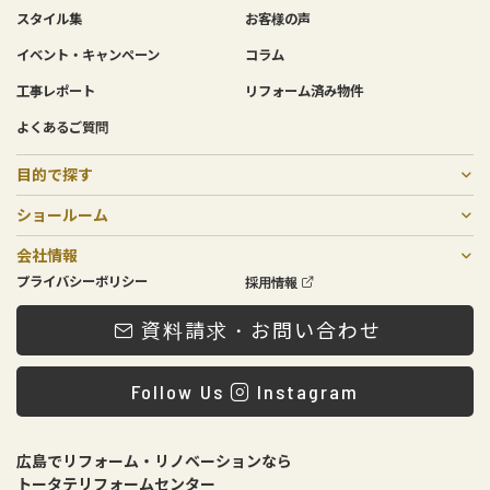
スタイル集
お客様の声
イベント・キャンペーン
コラム
工事レポート
リフォーム済み物件
よくあるご質問
目的で探す
戸建てリノベーション
二世帯リフォーム
リフォーム
中古物件購入×リノベーション
住宅売却
マンションリフォーム・リノベーション
増築リノベーション・リフォーム
非住宅リノベーション
費用について
ショールーム
SOGOリノベスタジオ
庚午店・北店
会社情報
会社概要
メンテナンスについて
スタッフ紹介
ローンプラン
プライバシーポリシー
採用情報
資料請求・お問い合わせ
Follow Us
Instagram
広島でリフォーム・リノベーションなら
トータテリフォームセンター