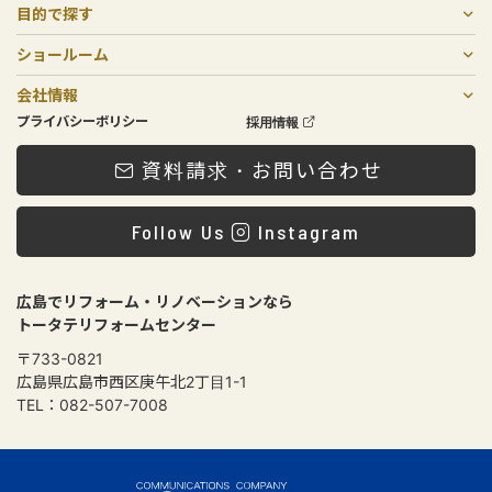
目的で探す
戸建てリノベーション
二世帯リフォーム
リフォーム
中古物件購入×リノベーション
住宅売却
マンションリフォーム・リノベーション
増築リノベーション・リフォーム
非住宅リノベーション
費用について
ショールーム
SOGOリノベスタジオ
庚午店・北店
会社情報
会社概要
メンテナンスについて
スタッフ紹介
ローンプラン
プライバシーポリシー
採用情報
資料請求・お問い合わせ
Follow Us
Instagram
広島でリフォーム・リノベーションなら
トータテリフォームセンター
〒733-0821
広島県広島市西区庚午北2丁目1-1
TEL：082-507-7008