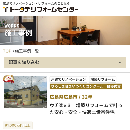
広島でリノベーション・リフォームのことなら
WORKS
施工事例
TOP
施工事例一覧
記事を絞り込む
戸建てリノベーション
増築リフォーム
ひろしま住まいづくりコンクール 最優秀賞
広島県広島市
32年
ウチ楽×３ 増築リフォームで叶っ
た安心・安全・快適二世帯住宅
#1,000万円以上