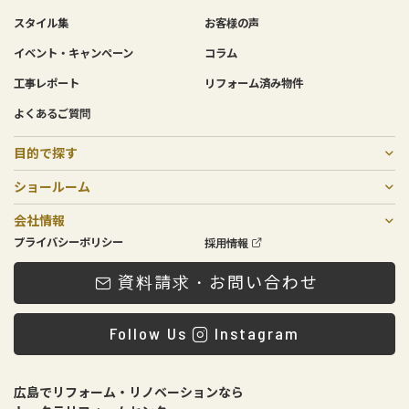
スタイル集
お客様の声
イベント・キャンペーン
コラム
工事レポート
リフォーム済み物件
よくあるご質問
目的で探す
戸建てリノベーション
二世帯リフォーム
リフォーム
中古物件購入×リノベーション
住宅売却
マンションリフォーム・リノベーション
増築リノベーション・リフォーム
非住宅リノベーション
費用について
ショールーム
SOGOリノベスタジオ
庚午店・北店
会社情報
会社概要
メンテナンスについて
スタッフ紹介
ローンプラン
プライバシーポリシー
採用情報
資料請求・お問い合わせ
Follow Us
Instagram
広島でリフォーム・リノベーションなら