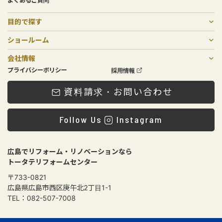
よくあるご質問
目的で探す
戸建てリノベーション
二世帯リフォーム
リフォーム
中古物件購入×リノベーション
住宅売却
マンションリフォーム・リノベーション
増築リノベーション・リフォーム
非住宅リノベーション
費用について
ショールーム
SOGOリノベスタジオ
庚午店・北店
会社情報
会社概要
メンテナンスについて
スタッフ紹介
ローンプラン
プライバシーポリシー
採用情報
資料請求・お問い合わせ
Follow Us
Instagram
広島でリフォーム・リノベーションなら
トータテリフォームセンター
〒733-0821
広島県広島市西区庚午北2丁目1-1
TEL：082-507-7008