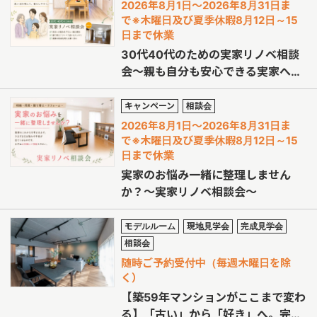
2026年8月1日～2026年8月31日ま
で※木曜日及び夏季休暇8月12日～15
日まで休業
30代40代のための実家リノベ相談
会～親も自分も安心できる実家へ。
～
キャンペーン
相談会
2026年8月1日～2026年8月31日ま
で※木曜日及び夏季休暇8月12日～15
日まで休業
実家のお悩み一緒に整理しません
か？～実家リノベ相談会～
モデルルーム
現地見学会
完成見学会
相談会
随時ご予約受付中（毎週木曜日を除
く）
【築59年マンションがここまで変わ
る】「古い」から「好き」へ。完成