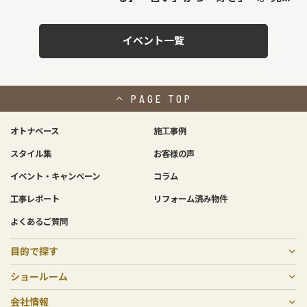
見学会＆相談会開催！
イベント一覧
PAGE
TOP
オトナベース
施工事例
スタイル集
お客様の声
イベント・キャンペーン
コラム
工事レポート
リフォーム済み物件
よくあるご質問
目的で探す
戸建てリノベーション
二世帯リフォーム
リフォーム
中古物件購入×リノベーション
住宅売却
マンションリフォーム・リノベーション
増築リノベーション・リフォーム
非住宅リノベーション
費用について
ショールーム
SOGOリノベスタジオ
庚午店・北店
会社情報